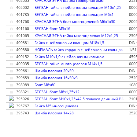
402005
КРАСНАЯ ЭТНА шайба гроверная 8мм
252
402002
БЕЛЗАН гайка с нейлоновым кольцом М10х1,25
000
401785
БЕЛЗАН гайка с нейлоновым кольцом М6х1
000
401768
КРАСНАЯ ЭТНА болт многоцелевой М6х1х30
200
401160
БЕЛЗАН болт М5х16
000
401065
КРАСНАЯ ЭТНА гайка многоцелевая М12х1,25
250
400881
Гайка с нейлоновым кольцом М18х1,5
DIN 
400880
НОРМАЛЬ гайка кардана с нейлоновым кольцом высокая
1/61
400152
Гайка М10х1,0 с нейлоновым кольцом
459
400035
БЕЛЗАН гайка многоцелевая М14х1,5
000
399661
Шайба плоская 20х39
DIN 
399659
Шайба плоская 16х30х3
252
398989
Болт М8х60
108
398321
БЕЛЗАН болт М8х1,25х12
000
395926
БЕЛЗАН болт М10х1,25х42,5 полуоси длинный ВАЗ 2101
210
395767
Гайка М5 многоцелевая
DIN 
395743
Шайба плоская 14х28
252
395655
Болт М6х1х30-6gx с зубчатым буртиком нового образца
21-1
395506
КРАСНАЯ ЭТНА гайка многоцелевая М16х1,5, болта ресс
250
395431
Гайка латунная низкая ключ 17мм М10х1,5
206