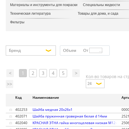
Материалы и инструменты для покраски
Специальны жидкости
Техническая литература
Товары для дома, и сада
Фильтры
Бренд
Объем
От
До
<
1
2
3
4
5
>
Кол-во товаров на ст
>>
Код
Наименование
Арт
402253
Шайба медная 20х26х1
000
402071
Шайба пружинная гроверная белая d 14мм
252
402040
КРАСНАЯ ЭТНА гайка многоцелевая низкая М12х1,25
250