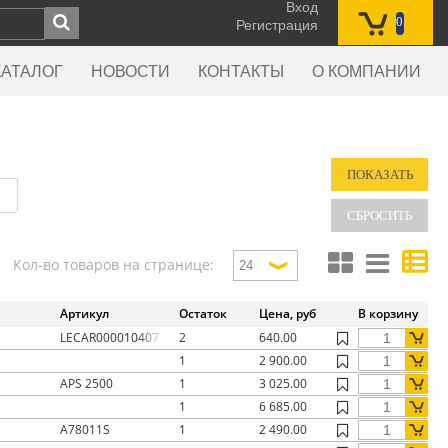
Вход
0
Регистрация
КАТАЛОГ
НОВОСТИ
КОНТАКТЫ
О КОМПАНИИ
Кол-во товаров на странице:
Артикул
Остаток
Цена, руб
В корзину
LECAR000010407
2
640.00
1
2 900.00
APS 2500
1
3 025.00
1
6 685.00
A78011S
1
2 490.00