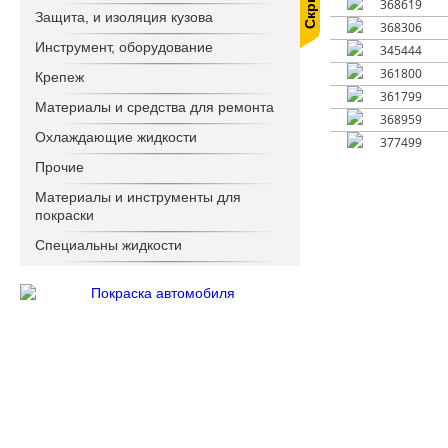
368619
Защита, и изоляция кузова
368306
Инструмент, оборудование
345444
361800
Крепеж
361799
Материалы и средства для ремонта
368959
Охлаждающие жидкости
377499
Прочие
Материалы и инструменты для
покраски
Специальны жидкости
Техническая литература
Товары для дома, и сада
Фильтры