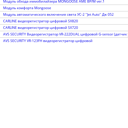
Модуль обхода иммобилайзера MONGOOSE AME BP/M ver.1
Модуль комфорта Mongoose
Модуль автоматического включения света УС-2 ''Jet Auto'' Дж 052
CARLINE видеорегистратор цифровой SX820
CARLINE видеорегистратор цифровой SX720
AVS SECURITY Видеорегистратор VR-222DUAL цифровой G-sensor (датчик
AVS SECURITY VR-123FH видеорегистратор цифровой