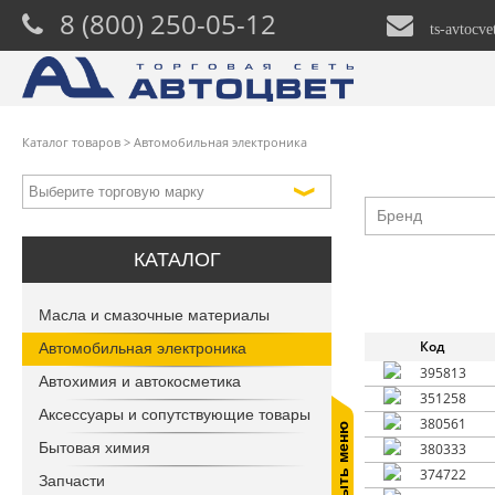
8 (800) 250-05-12
ts-avtocv
Каталог товаров
>
Автомобильная электроника
Бренд
КАТАЛОГ
Масла и смазочные материалы
Код
Автомобильная электроника
395813
Автохимия и автокосметика
351258
Аксессуары и сопутствующие товары
380561
Скрыть меню
Бытовая химия
380333
374722
Запчасти