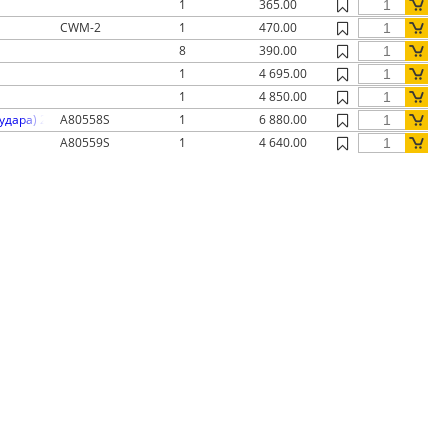
1
365.00
CWM-2
1
470.00
8
390.00
1
4 695.00
1
4 850.00
 удара) 2камеры
A80558S
1
6 880.00
A80559S
1
4 640.00